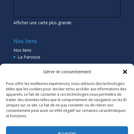
Afficher une carte plus grande
Nos liens
Nos liens
La Paroisse
Collège Pléneuf Val André
Gérer le consentement
Ecole Pléneuf Val André
–
Erquy –
Planguenoual
Pour offrir les meilleures expériences, nous utilisons des technologies
Lien admin
telles que les cookies pour stocker et/ou accéder aux informations des
appareils. Le fait de consentir à ces technologies nous permettra de
traiter des données telles que le comportement de navigation ou les ID
uniques sur ce site. Le fait de ne pas consentir ou de retirer son
consentement peut avoir un effet négatif sur certaines caractéristiques
et fonctions.
Accepter