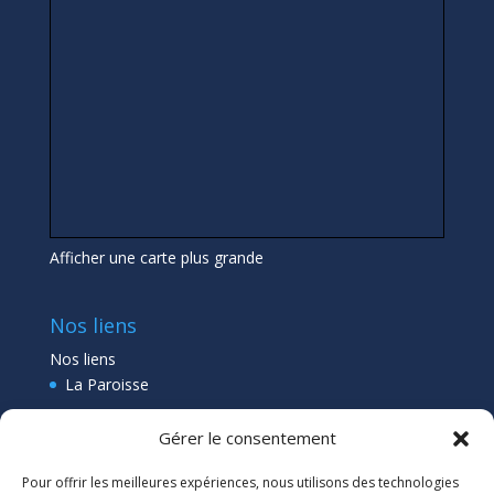
Afficher une carte plus grande
Nos liens
Nos liens
La Paroisse
Collège Pléneuf Val André
Gérer le consentement
Ecole Pléneuf Val André
–
Erquy –
Planguenoual
Pour offrir les meilleures expériences, nous utilisons des technologies
Lien admin