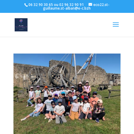
06 32 90 30 65 ou 02 96 32 90 91
eco22.st-
guillaume.st-alban@e-c.bzh