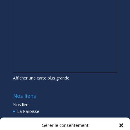
Afficher une carte plus grande
Nos liens
Nos liens
La Paroisse
Collège Pléneuf Val André
Gérer le consentement
Ecole Pléneuf Val André
–
Erquy –
Planguenoual