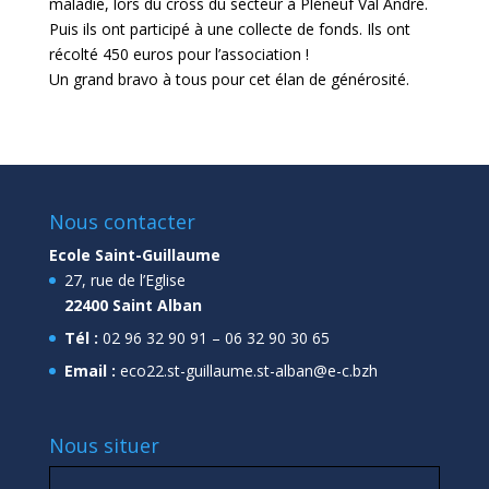
maladie, lors du cross du secteur à Pléneuf Val André.
Puis ils ont participé à une collecte de fonds. Ils ont
récolté 450 euros pour l’association !
Un grand bravo à tous pour cet élan de générosité.
Nous contacter
Ecole Saint-Guillaume
27, rue de l’Eglise
22400 Saint Alban
Tél :
02 96 32 90 91 – 06 32 90 30 65
Email :
eco22.st-guillaume.st-alban@e-c.bzh
Nous situer