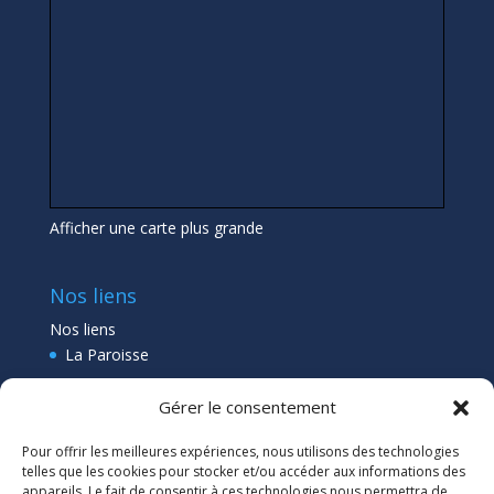
Afficher une carte plus grande
Nos liens
Nos liens
La Paroisse
Collège Pléneuf Val André
Gérer le consentement
Ecole Pléneuf Val André
–
Erquy –
Planguenoual
Pour offrir les meilleures expériences, nous utilisons des technologies
Lien admin
telles que les cookies pour stocker et/ou accéder aux informations des
appareils. Le fait de consentir à ces technologies nous permettra de