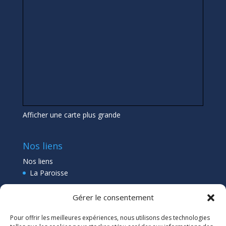
Afficher une carte plus grande
Nos liens
Nos liens
La Paroisse
Collège Pléneuf Val André
Gérer le consentement
Ecole Pléneuf Val André
–
Erquy –
Planguenoual
Pour offrir les meilleures expériences, nous utilisons des technologies
Lien admin