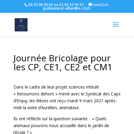
06 32 90 30 65 ou 02 96 32 90 91
eco22.st-
guillaume.st-alban@e-c.bzh
Journée Bricolage pour
les CP, CE1, CE2 et CM1
Dans le cadre de leur projet sciences intitulé
« Retournons dehors » mené avec le Syndicat des Caps
d’Erquy, les élèves ont reçu mardi 9 mars 2021 après-
midi la visite d’Aurélien, animateur.
Ils ont réfléchi sur la question suivante : » Quels
animaux pouvons nous accueillir dans le jardin de
l’école ? »