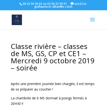
06 32 90 30 65 ou 02 96 32 90 91
eco22.st-
guillaume.st-alban@e-c.bzh
Classe rivière – classes
de MS, GS, CP et CE1 –
Mercredi 9 octobre 2019
– soirée
Après une première journée bien chargée, il est temps
de se préparer au coucher !
La chambrée de 6 MS dormait à poings fermés à
20H30 !!