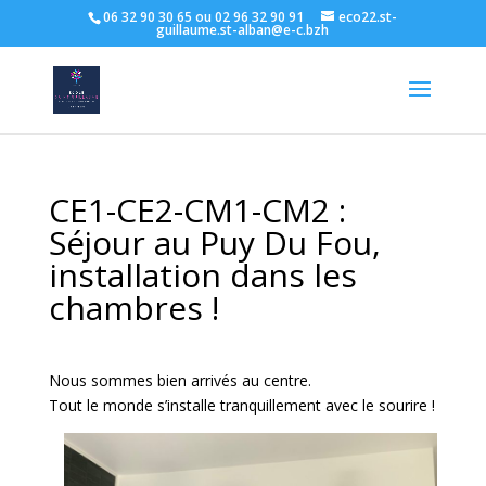
06 32 90 30 65 ou 02 96 32 90 91
eco22.st-
guillaume.st-alban@e-c.bzh
CE1-CE2-CM1-CM2 :
Séjour au Puy Du Fou,
installation dans les
chambres !
Nous sommes bien arrivés au centre.
Tout le monde s’installe tranquillement avec le sourire !