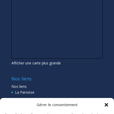
Afficher une carte plus grande
Nos liens
Nos liens
La Paroisse
Collège Pléneuf Val André
Gérer le consentement
Ecole Pléneuf Val André
–
Erquy –
Planguenoual